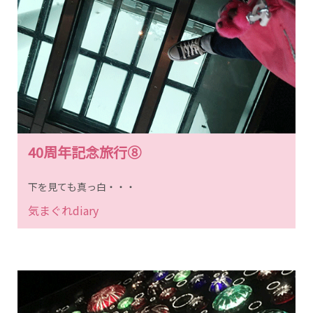
40周年記念旅行⑧
下を見ても真っ白・・・
気まぐれdiary