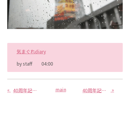
気まぐれdiary
by
staff
04:00
main
«
»
40周年記念旅行④
40周年記念旅行⑥