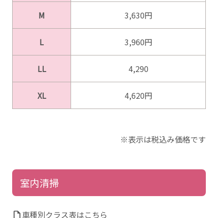
M
3,630円
L
3,960円
LL
4,290
XL
4,620円
※表示は税込み価格です
室内清掃
車種別クラス表はこちら
draft