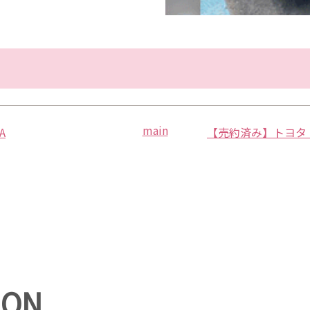
main
A
ION